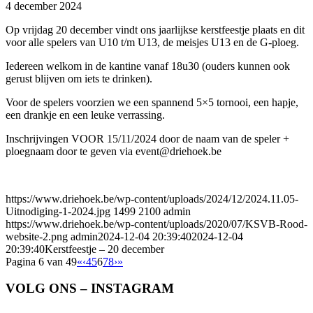
4 december 2024
Op vrijdag 20 december vindt ons jaarlijkse kerstfeestje plaats en dit
voor alle spelers van U10 t/m U13, de meisjes U13 en de G-ploeg.
Iedereen welkom in de kantine vanaf 18u30 (ouders kunnen ook
gerust blijven om iets te drinken).
Voor de spelers voorzien we een spannend 5×5 tornooi, een hapje,
een drankje en een leuke verrassing.
Inschrijvingen VOOR 15/11/2024 door de naam van de speler +
ploegnaam door te geven via event@driehoek.be
https://www.driehoek.be/wp-content/uploads/2024/12/2024.11.05-
Uitnodiging-1-2024.jpg
1499
2100
admin
https://www.driehoek.be/wp-content/uploads/2020/07/KSVB-Rood-
website-2.png
admin
2024-12-04 20:39:40
2024-12-04
20:39:40
Kerstfeestje – 20 december
Pagina 6 van 49
«
‹
4
5
6
7
8
›
»
VOLG ONS – INSTAGRAM