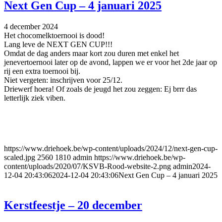
Next Gen Cup – 4 januari 2025
4 december 2024
Het chocomelktoernooi is dood!
Lang leve de NEXT GEN CUP!!!
Omdat de dag anders maar kort zou duren met enkel het
jenevertoernooi later op de avond, lappen we er voor het 2de jaar op
rij een extra toernooi bij.
Niet vergeten: inschrijven voor 25/12.
Driewerf hoera! Of zoals de jeugd het zou zeggen: Ej brrr das
letterlijk ziek viben.
https://www.driehoek.be/wp-content/uploads/2024/12/next-gen-cup-
scaled.jpg
2560
1810
admin
https://www.driehoek.be/wp-
content/uploads/2020/07/KSVB-Rood-website-2.png
admin
2024-
12-04 20:43:06
2024-12-04 20:43:06
Next Gen Cup – 4 januari 2025
Kerstfeestje – 20 december