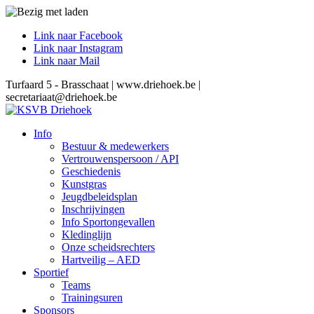
Link naar Facebook
Link naar Instagram
Link naar Mail
Turfaard 5 - Brasschaat | www.driehoek.be |
secretariaat@driehoek.be
Info
Bestuur & medewerkers
Vertrouwenspersoon / API
Geschiedenis
Kunstgras
Jeugdbeleidsplan
Inschrijvingen
Info Sportongevallen
Kledinglijn
Onze scheidsrechters
Hartveilig – AED
Sportief
Teams
Trainingsuren
Sponsors