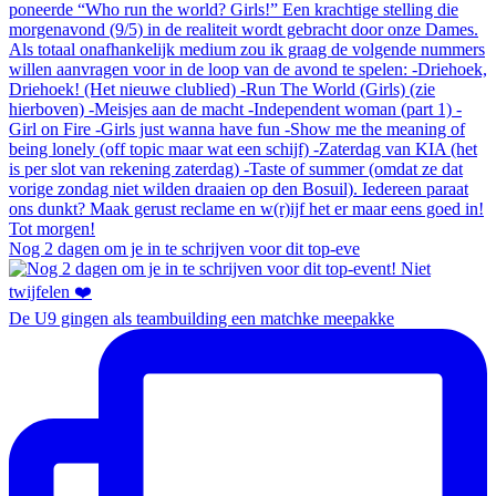
Nog 2 dagen om je in te schrijven voor dit top-eve
De U9 gingen als teambuilding een matchke meepakke