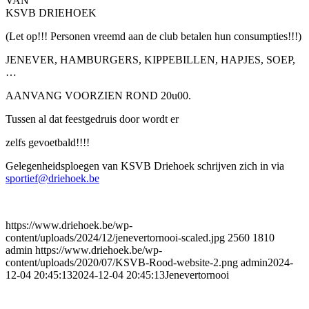
VAN
KSVB DRIEHOEK
(Let op!!! Personen vreemd aan de club betalen hun consumpties!!!)
JENEVER, HAMBURGERS, KIPPEBILLEN, HAPJES, SOEP,
…
AANVANG VOORZIEN ROND 20u00.
Tussen al dat feestgedruis door wordt er
zelfs gevoetbald!!!!
Gelegenheidsploegen van KSVB Driehoek schrijven zich in via
sportief@driehoek.be
https://www.driehoek.be/wp-
content/uploads/2024/12/jenevertornooi-scaled.jpg
2560
1810
admin
https://www.driehoek.be/wp-
content/uploads/2020/07/KSVB-Rood-website-2.png
admin
2024-
12-04 20:45:13
2024-12-04 20:45:13
Jenevertornooi