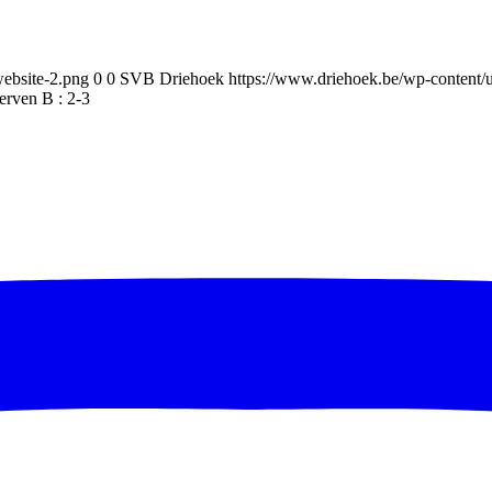
ebsite-2.png
0
0
SVB Driehoek
https://www.driehoek.be/wp-content
rven B : 2-3