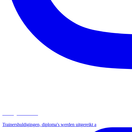
ksvb_driehoek
Trainershuldigingen, diploma's werden uitgereikt a