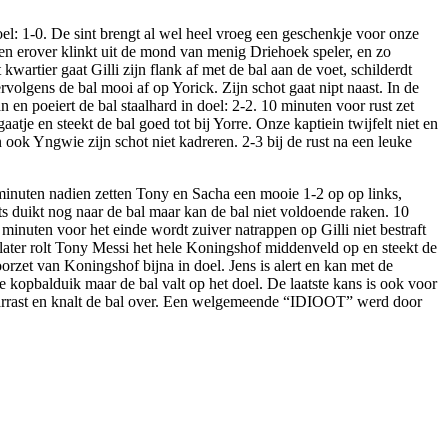
el: 1-0. De sint brengt al wel heel vroeg een geschenkje voor onze
 en erover klinkt uit de mond van menig Driehoek speler, en zo
artier gaat Gilli zijn flank af met de bal aan de voet, schilderdt
volgens de bal mooi af op Yorick. Zijn schot gaat nipt naast. In de
en poeiert de bal staalhard in doel: 2-2. 10 minuten voor rust zet
tje en steekt de bal goed tot bij Yorre. Onze kaptiein twijfelt niet en
 ook Yngwie zijn schot niet kadreren. 2-3 bij de rust na een leuke
e minuten nadien zetten Tony en Sacha een mooie 1-2 op op links,
ts duikt nog naar de bal maar kan de bal niet voldoende raken. 10
 minuten voor het einde wordt zuiver natrappen op Gilli niet bestraft
later rolt Tony Messi het hele Koningshof middenveld op en steekt de
orzet van Koningshof bijna in doel. Jens is alert en kan met de
 kopbalduik maar de bal valt op het doel. De laatste kans is ook voor
te varrast en knalt de bal over. Een welgemeende “IDIOOT” werd door