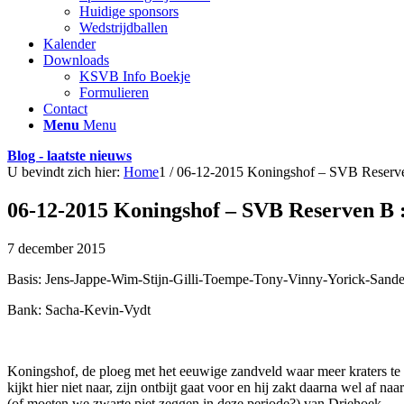
Huidige sponsors
Wedstrijdballen
Kalender
Downloads
KSVB Info Boekje
Formulieren
Contact
Menu
Menu
Blog - laatste nieuws
U bevindt zich hier:
Home
1
/
06-12-2015 Koningshof – SVB Reserve
06-12-2015 Koningshof – SVB Reserven B :
7 december 2015
Basis: Jens-Jappe-Wim-Stijn-Gilli-Toempe-Tony-Vinny-Yorick-Sand
Bank: Sacha-Kevin-Vydt
Koningshof, de ploeg met het eeuwige zandveld waar meer kraters te
kijkt hier niet naar, zijn ontbijt gaat voor en hij zakt daarna wel a
(of moeten we zwarte piet zeggen in deze periode?) van Driehoek.