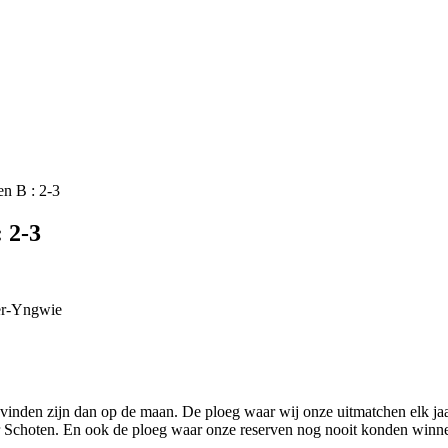
n B : 2-3
 2-3
er-Yngwie
 vinden zijn dan op de maan. De ploeg waar wij onze uitmatchen elk j
f naar Schoten. En ook de ploeg waar onze reserven nog nooit konden wi