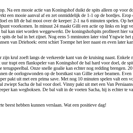
op. Na een mooie actie van Koningshof duikt de spits alleen op voor do
erkt een mooie aanval af en zet onmiddelijk de 1-1 op de bordjes. Erop
 en lift de bal mooi over de keeper: 2-1 na 6 minuten spelen. Op het kw
unt voorkomen. In minuut 24 maakt Gilli een actie op links en legt ver
al kan niet worden weggewerkt. De koningshofspits profiteert hier van 
its de bal in het zijnet. Nog eens 5 mminuten later vind Yngwie het gaa
nsen van Driehoek: eerst schiet Toempe het leer naast en even later kan
r zijn krul zoeft langs de verkeerde kant van de kruising naast. Enkel
t uur trapt een flankspeler van Koningshof de bal hard voor doel, de spi
te terugspeelbal. Onze snelle goalie kan echter nog redding brengen. 20
kunnen de oorlogswonden op de borstkast van Gillie zeker beamen. Even 
eper pakt uit met een prima save. Met nog 10 minuten spelen valt een vo
l zwiept Sacha de bal voor doel. Vinny pakt uit met een Van Persiaanse
e keeper kan wegboksen. De bal valt in de voeten Sacha, hij is echter 
rte beest hebben kunnen verslaan. Wat een positieve dag!