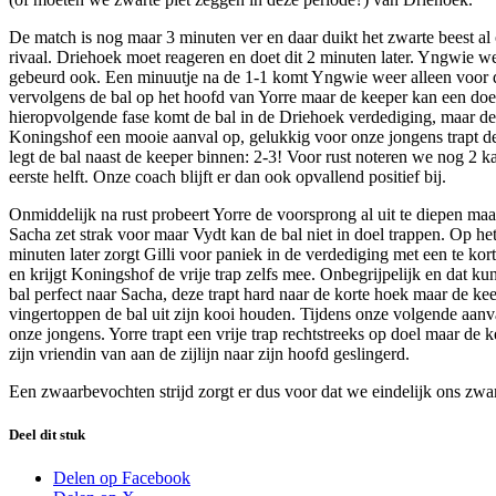
De match is nog maar 3 minuten ver en daar duikt het zwarte beest al 
rivaal. Driehoek moet reageren en doet dit 2 minuten later. Yngwie w
gebeurd ook. Een minuutje na de 1-1 komt Yngwie weer alleen voor doel
vervolgens de bal op het hoofd van Yorre maar de keeper kan een doelp
hieropvolgende fase komt de bal in de Driehoek verdediging, maar de b
Koningshof een mooie aanval op, gelukkig voor onze jongens trapt de sp
legt de bal naast de keeper binnen: 2-3! Voor rust noteren we nog 2 ka
eerste helft. Onze coach blijft er dan ook opvallend positief bij.
Onmiddelijk na rust probeert Yorre de voorsprong al uit te diepen maa
Sacha zet strak voor maar Vydt kan de bal niet in doel trappen. Op he
minuten later zorgt Gilli voor paniek in de verdediging met een te kor
en krijgt Koningshof de vrije trap zelfs mee. Onbegrijpelijk en dat 
bal perfect naar Sacha, deze trapt hard naar de korte hoek maar de ke
vingertoppen de bal uit zijn kooi houden. Tijdens onze volgende aanva
onze jongens. Yorre trapt een vrije trap rechtstreeks op doel maar d
zijn vriendin van aan de zijlijn naar zijn hoofd geslingerd.
Een zwaarbevochten strijd zorgt er dus voor dat we eindelijk ons zwa
Deel dit stuk
Delen op Facebook