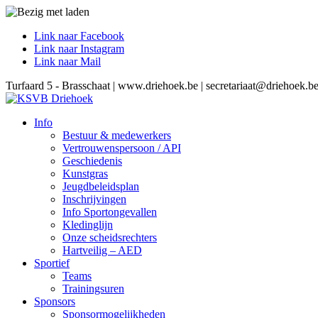
Link naar Facebook
Link naar Instagram
Link naar Mail
Turfaard 5 - Brasschaat | www.driehoek.be | secretariaat@driehoek.b
Info
Bestuur & medewerkers
Vertrouwenspersoon / API
Geschiedenis
Kunstgras
Jeugdbeleidsplan
Inschrijvingen
Info Sportongevallen
Kledinglijn
Onze scheidsrechters
Hartveilig – AED
Sportief
Teams
Trainingsuren
Sponsors
Sponsormogelijkheden